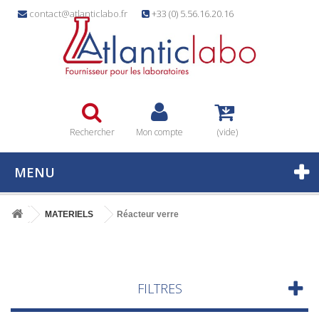
contact@atlanticlabo.fr
+33 (0) 5.56.16.20.16
Rechercher
Mon compte
(vide)
MENU
MATERIELS
Réacteur verre
FILTRES