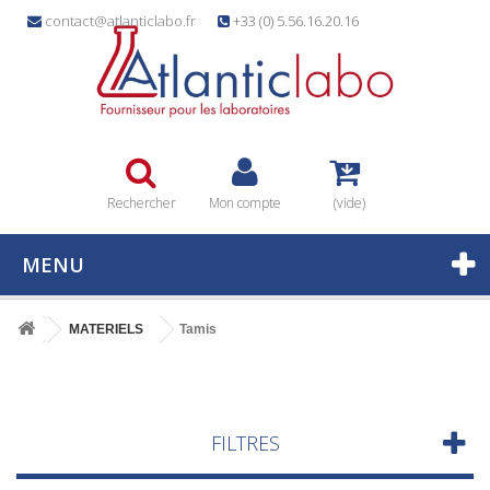
contact@atlanticlabo.fr
+33 (0) 5.56.16.20.16
Rechercher
Mon compte
(vide)
MENU
MATERIELS
Tamis
FILTRES