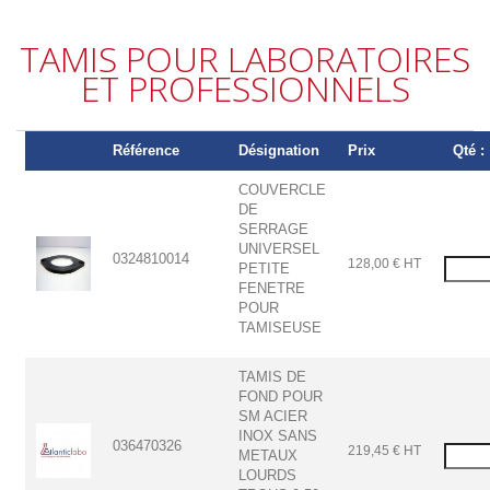
TAMIS POUR LABORATOIRES
ET PROFESSIONNELS
Référence
Désignation
Prix
Qté :
COUVERCLE
DE
SERRAGE
UNIVERSEL
0324810014
128,00 € HT
PETITE
FENETRE
POUR
TAMISEUSE
TAMIS DE
FOND POUR
SM ACIER
INOX SANS
036470326
219,45 € HT
METAUX
LOURDS