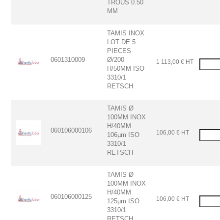
TROUS 0.50
MM
TAMIS INOX
LOT DE 5
PIECES
0601310009
Ø/200
1 113,00 € HT
H/50MM ISO
3310/1
RETSCH
TAMIS Ø
100MM INOX
H/40MM
060106000106
106,00 € HT
106µm ISO
3310/1
RETSCH
TAMIS Ø
100MM INOX
H/40MM
060106000125
106,00 € HT
125µm ISO
3310/1
RETSCH