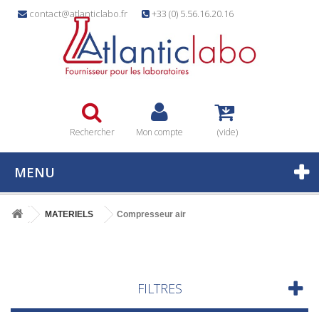
contact@atlanticlabo.fr
+33 (0) 5.56.16.20.16
Rechercher
Mon compte
(vide)
MENU
MATERIELS
Compresseur air
FILTRES