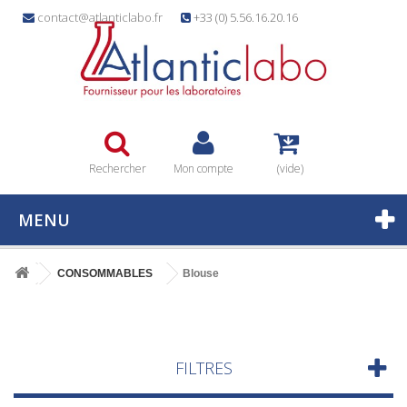
contact@atlanticlabo.fr
+33 (0) 5.56.16.20.16
Rechercher
Mon compte
(vide)
MENU
CONSOMMABLES
Blouse
FILTRES