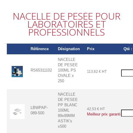
NACELLE DE PESÉE POUR
LABORATOIRES ET
PROFESSIONNELS
Référence
Désignation
Prix
Qté :
NACELLE
DE PESEE
RS65311102
100ML PS
113,62 € HT
OVALE x
250
NACELLE
DE PESEE
PP BLANC
LBWPAP-
42,53 € HT
100ML
089-500
Meilleur prix garanti
89x89MM
ASTIK's
x500