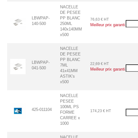
NACELLE
DE PESEE
LBWPAP-
PP BLANC
76,63 € HT
140-500
250ML
Meilleur prix garanti
140x140MM
x500
NACELLE
DE PESEE
PP BLANC
LBWPAP-
22,69 € HT
7ML
041-500
Meilleur prix garanti
41x41MM
ASTIK's
x500
NACELLE
PESEE
100ML PS
425-011104
174,23 € HT
FORME
CARREE x
1000
NACELLE