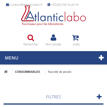
contact@atlanticlabo.fr
+33 (0) 5.56.16.20.16
Rechercher
Mon compte
(vide)
MENU
CONSOMMABLES
Nacelle de pesée
FILTRES