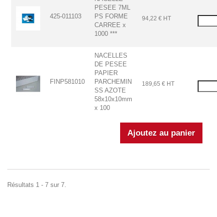
PESEE 7ML
425-011103
PS FORME
94,22 € HT
CARREE x
1000 ***
NACELLES
DE PESEE
PAPIER
FINP581010
PARCHEMIN
189,65 € HT
SS AZOTE
58x10x10mm
x 100
Résultats 1 - 7 sur 7.