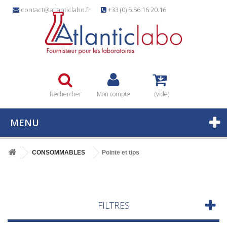
contact@atlanticlabo.fr
+33 (0) 5.56.16.20.16
Rechercher
Mon compte
(vide)
MENU
CONSOMMABLES
Pointe et tips
FILTRES