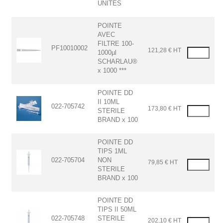
UNITES
POINTE
AVEC
FILTRE 100-
PF10010002
121,28 € HT
1000µl
SCHARLAU®
x 1000 ***
POINTE DD
II 10ML
022-705742
173,80 € HT
STERILE
BRAND x 100
POINTE DD
TIPS 1ML
022-705704
NON
79,85 € HT
STERILE
BRAND x 100
POINTE DD
TIPS II 50ML
022-705748
STERILE
202,10 € HT