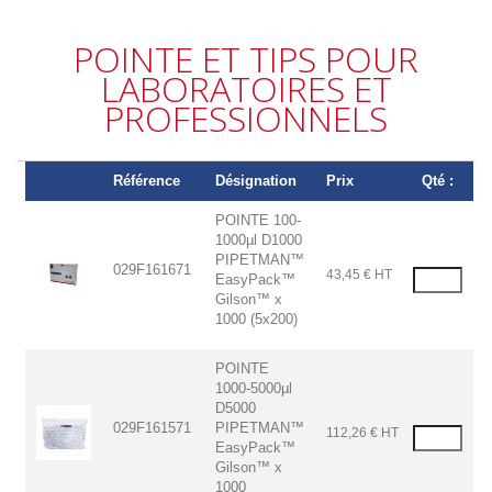
POINTE ET TIPS POUR
LABORATOIRES ET
PROFESSIONNELS
Référence
Désignation
Prix
Qté :
POINTE 100-
1000µl D1000
PIPETMAN™
029F161671
43,45 € HT
EasyPack™
Gilson™ x
1000 (5x200)
POINTE
1000-5000µl
D5000
029F161571
PIPETMAN™
112,26 € HT
EasyPack™
Gilson™ x
1000