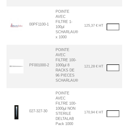
POINTE
AVEC
FILTRE 1-
00PF1100-1
125,37 € HT
100µl
SCHARLAU®
x 1000
POINTE
AVEC
FILTRE 100-
PF001000-2
1000µl 8
121,28 € HT
RACKS DE
96 PIECES
SCHARLAU®
POINTE
AVEC
FILTRE 100-
1000µl NON
027-327-30
170,94 € HT
STERILE
DELTALAB
Pack 1000