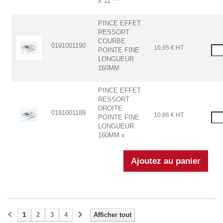
x 12 ***
PINCE EFFET
RESSORT
COURBE
0191001190
10,95 € HT
POINTE FINE
LONGUEUR
160MM
PINCE EFFET
RESSORT
DROITE
0191001189
10,86 € HT
POINTE FINE
LONGUEUR
160MM x
1
2
3
4
Afficher tout