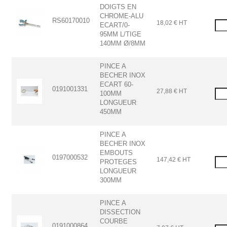
DOIGTS EN
CHROME-ALU
RS60170010
18,02 € HT
ECART/0-
95MM L/TIGE
140MM Ø/8MM
PINCE A
BECHER INOX
ECART 60-
0191001331
27,88 € HT
100MM
LONGUEUR
450MM
PINCE A
BECHER INOX
EMBOUTS
0197000532
147,42 € HT
PROTEGES
LONGUEUR
300MM
PINCE A
DISSECTION
COURBE
0191000864