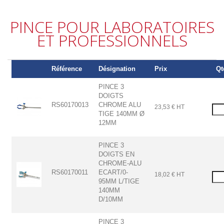
PINCE POUR LABORATOIRES
ET PROFESSIONNELS
Référence
Désignation
Prix
Qt
PINCE 3
DOIGTS
RS60170013
CHROME ALU
23,53 € HT
TIGE 140MM Ø
12MM
PINCE 3
DOIGTS EN
CHROME-ALU
RS60170011
ECART/0-
18,02 € HT
95MM L/TIGE
140MM
D/10MM
PINCE 3