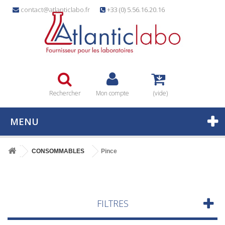
contact@atlanticlabo.fr
+33 (0) 5.56.16.20.16
Rechercher
Mon compte
(vide)
MENU
CONSOMMABLES
Pince
FILTRES