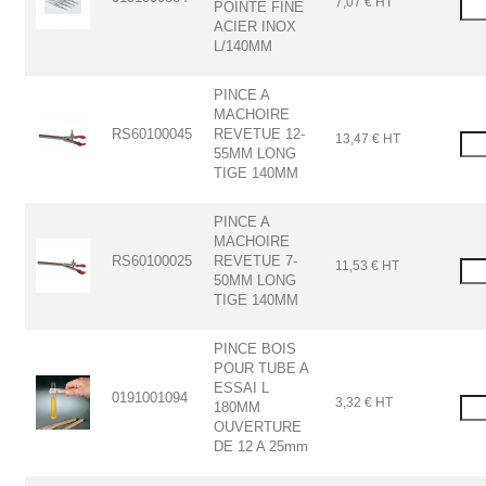
7,07 € HT
POINTE FINE
ACIER INOX
L/140MM
PINCE A
MACHOIRE
RS60100045
REVETUE 12-
13,47 € HT
55MM LONG
TIGE 140MM
PINCE A
MACHOIRE
RS60100025
REVETUE 7-
11,53 € HT
50MM LONG
TIGE 140MM
PINCE BOIS
POUR TUBE A
ESSAI L
0191001094
3,32 € HT
180MM
OUVERTURE
DE 12 A 25mm