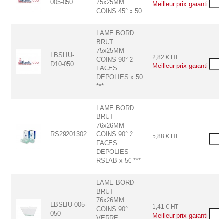
005-050
75x25MM
Meilleur prix garanti
COINS 45° x 50
LAME BORD
BRUT
75x25MM
LBSLIU-
2,82 € HT
COINS 90° 2
D10-050
Meilleur prix garanti
FACES
DEPOLIES x 50
***
LAME BORD
BRUT
76x26MM
RS29201302
COINS 90° 2
5,88 € HT
FACES
DEPOLIES
RSLAB x 50 ***
LAME BORD
BRUT
76x26MM
LBSLIU-005-
1,41 € HT
COINS 90°
050
Meilleur prix garanti
VERRE