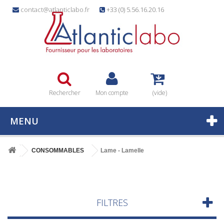
contact@atlanticlabo.fr
+33 (0) 5.56.16.20.16
Rechercher
Mon compte
(vide)
MENU
CONSOMMABLES
Lame - Lamelle
FILTRES