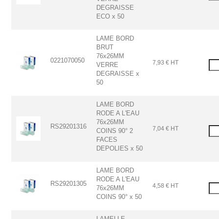
DEGRAISSE
ECO x 50
LAME BORD
BRUT
76x26MM
0221070050
7,93 € HT
VERRE
DEGRAISSE x
50
LAME BORD
RODE A L'EAU
76x26MM
RS29201316
7,04 € HT
COINS 90° 2
FACES
DEPOLIES x 50
LAME BORD
RODE A L'EAU
RS29201305
4,58 € HT
76x26MM
COINS 90° x 50
LAMELLE