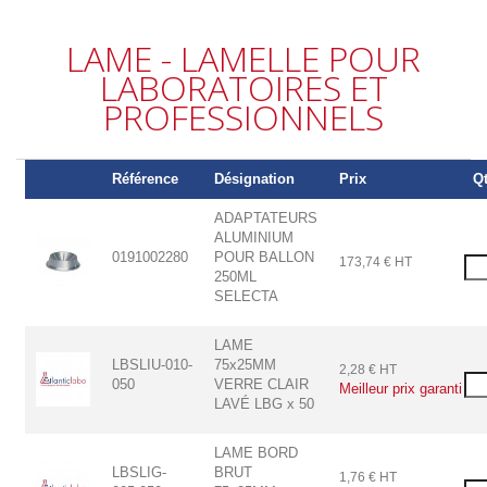
LAME - LAMELLE POUR
LABORATOIRES ET
PROFESSIONNELS
Référence
Désignation
Prix
Qt
ADAPTATEURS
ALUMINIUM
0191002280
POUR BALLON
173,74 € HT
250ML
SELECTA
LAME
LBSLIU-010-
75x25MM
2,28 € HT
050
VERRE CLAIR
Meilleur prix garanti
LAVÉ LBG x 50
LAME BORD
LBSLIG-
BRUT
1,76 € HT