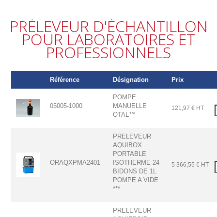
PRÉLEVEUR D'ÉCHANTILLON
POUR LABORATOIRES ET
PROFESSIONNELS
Référence
Désignation
Prix
POMPE
05005-1000
MANUELLE
121,97 € HT
OTAL™
PRELEVEUR
AQUIBOX
PORTABLE
ORAQXPMA2401
ISOTHERME 24
5 366,55 € HT
BIDONS DE 1L
POMPE A VIDE
***
PRELEVEUR