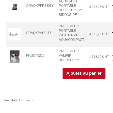
AQUIFROID
ORAQXPFR2401Y
PORTABLE
8 382,15 € HT
REFRIGERE 24
BIDONS DE 1L
PRELEVEUR
PORTABLE
ORAQXPAC0117
4 551,75 € HT
ISOTHERME
AQUACOMPACT
PRELEVEUR
FH10749222
VAMPIR
1 638,00 € HT
BUERKLE ***
Résultats 1 - 5 sur 5.