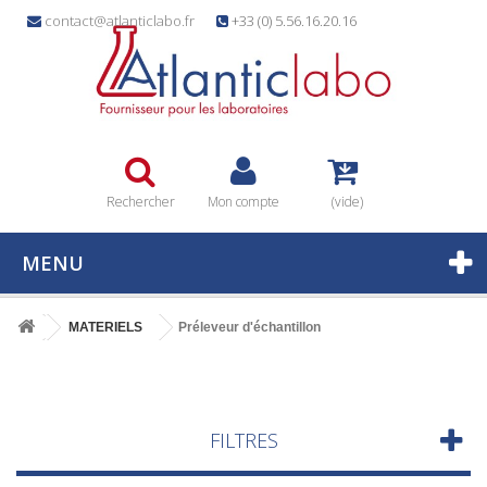
contact@atlanticlabo.fr
+33 (0) 5.56.16.20.16
Rechercher
Mon compte
(vide)
MENU
MATERIELS
Préleveur d'échantillon
FILTRES