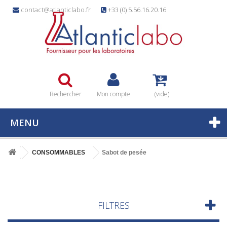
contact@atlanticlabo.fr
+33 (0) 5.56.16.20.16
Rechercher
Mon compte
(vide)
MENU
CONSOMMABLES
Sabot de pesée
FILTRES