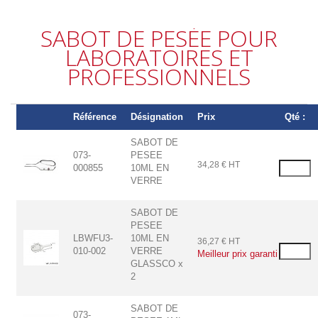
SABOT DE PESÉE POUR
LABORATOIRES ET
PROFESSIONNELS
Référence
Désignation
Prix
Qté :
SABOT DE
073-
PESEE
34,28 € HT
000855
10ML EN
VERRE
SABOT DE
PESEE
LBWFU3-
10ML EN
36,27 € HT
010-002
VERRE
Meilleur prix garanti
GLASSCO x
2
SABOT DE
073-