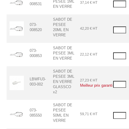
PESEE 1ML
37,14 € HT
008531
EN VERRE
SABOT DE
073-
PESEE
42,20 € HT
008520
20ML EN
VERRE
SABOT DE
073-
PESEE 3ML
22,12 € HT
000853
EN VERRE
SABOT DE
PESEE 3ML
LBWFU3-
27,23 € HT
EN VERRE
003-002
Meilleur prix garanti
GLASSCO
x2
SABOT DE
073-
PESEE
59,71 € HT
085550
50ML EN
VERRE