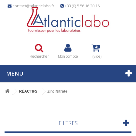
contact@atlanticlabo.fr
+33 (0) 5.56.16.20.16
Rechercher
Mon compte
(vide)
MENU
RÉACTIFS
Zinc Nitrate
FILTRES