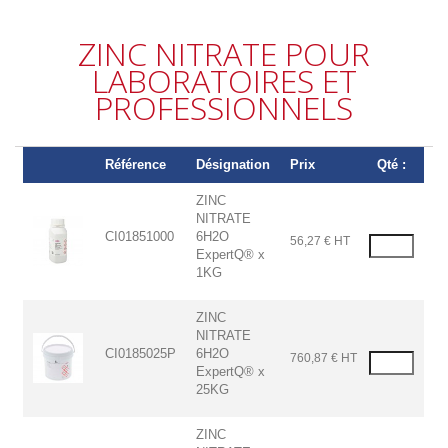
ZINC NITRATE POUR
LABORATOIRES ET
PROFESSIONNELS
Référence
Désignation
Prix
Qté :
ZINC
NITRATE
CI01851000
6H2O
56,27 € HT
ExpertQ® x
1KG
ZINC
NITRATE
CI0185025P
6H2O
760,87 € HT
ExpertQ® x
25KG
ZINC