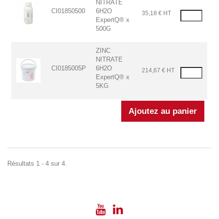
NITRATE
CI01850500
6H2O
35,18 € HT
ExpertQ® x
500G
ZINC
NITRATE
CI0185005P
6H2O
214,67 € HT
ExpertQ® x
5KG
Résultats 1 - 4 sur 4.