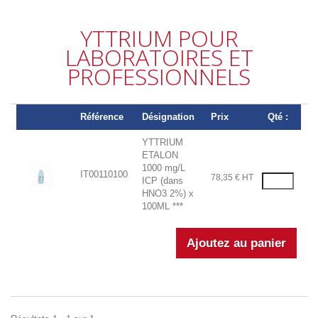
YTTRIUM POUR
LABORATOIRES ET
PROFESSIONNELS
Référence
Désignation
Prix
Qté :
YTTRIUM
ETALON
1000 mg/L
IT00110100
78,35 € HT
ICP (dans
HNO3 2%) x
100ML ***