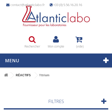
contact@atlanticlabo.fr
+33 (0) 5.56.16.20.16
Rechercher
Mon compte
(vide)
MENU
RÉACTIFS
Yttrium
FILTRES