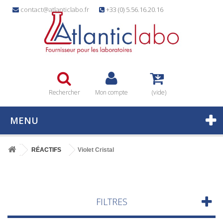
contact@atlanticlabo.fr
+33 (0) 5.56.16.20.16
Rechercher
Mon compte
(vide)
MENU
RÉACTIFS
Violet Cristal
FILTRES