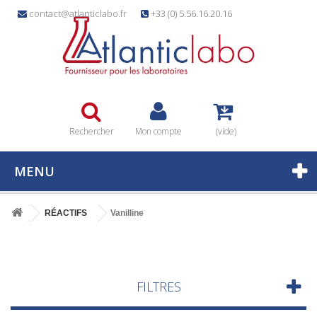
contact@atlanticlabo.fr
+33 (0) 5.56.16.20.16
Rechercher
Mon compte
(vide)
MENU
RÉACTIFS
Vanilline
FILTRES