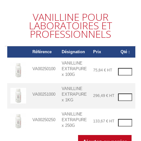
VANILLINE POUR
LABORATOIRES ET
PROFESSIONNELS
Référence
Désignation
Prix
Qté :
VANILLINE
VA00250100
EXTRAPURE
75,84 € HT
x 100G
VANILLINE
VA00251000
EXTRAPURE
296,49 € HT
x 1KG
VANILLINE
VA00250250
EXTRAPURE
133,67 € HT
x 250G