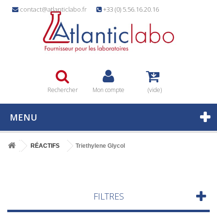
contact@atlanticlabo.fr
+33 (0) 5.56.16.20.16
Rechercher
Mon compte
(vide)
MENU
RÉACTIFS
Triethylene Glycol
FILTRES