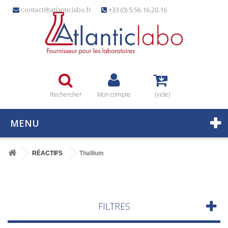
contact@atlanticlabo.fr
+33 (0) 5.56.16.20.16
Rechercher
Mon compte
(vide)
MENU
RÉACTIFS
Thallium
FILTRES