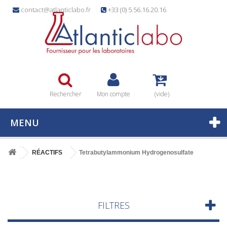
contact@atlanticlabo.fr
+33 (0) 5.56.16.20.16
Rechercher
Mon compte
(vide)
MENU
RÉACTIFS
Tetrabutylammonium Hydrogenosulfate
FILTRES