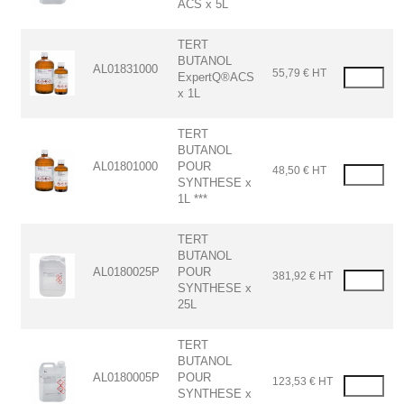
ACS x 5L
TERT
BUTANOL
AL01831000
55,79 € HT
ExpertQ®ACS
x 1L
TERT
BUTANOL
AL01801000
POUR
48,50 € HT
SYNTHESE x
1L ***
TERT
BUTANOL
AL0180025P
POUR
381,92 € HT
SYNTHESE x
25L
TERT
BUTANOL
AL0180005P
POUR
123,53 € HT
SYNTHESE x