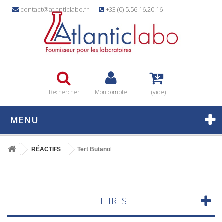
contact@atlanticlabo.fr
+33 (0) 5.56.16.20.16
Rechercher
Mon compte
(vide)
MENU
RÉACTIFS
Tert Butanol
FILTRES