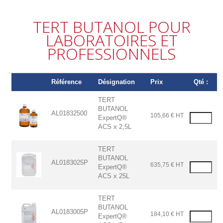
TERT BUTANOL POUR
LABORATOIRES ET
PROFESSIONNELS
Référence
Désignation
Prix
Qté :
TERT
BUTANOL
AL01832500
105,66 € HT
ExpertQ®
ACS x 2,5L
TERT
BUTANOL
AL0183025P
635,75 € HT
ExpertQ®
ACS x 25L
TERT
BUTANOL
AL0183005P
184,10 € HT
ExpertQ®