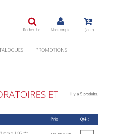
Rechercher
Mon compte
(vide)
TALOGUES
PROMOTIONS
ORATOIRES ET
Il y a 5 produits.
Prix
Qté :
 mm x 1KG ***