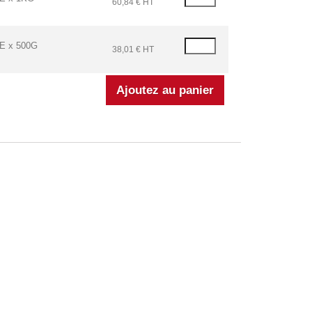
60,84 € HT
 x 500G
38,01 € HT