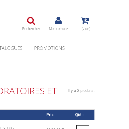
Rechercher
Mon compte
(vide)
TALOGUES
PROMOTIONS
ORATOIRES ET
Il y a 2 produits.
Prix
Qté :
E x 1KG