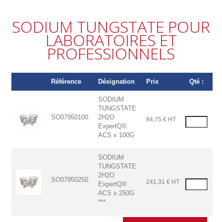
SODIUM TUNGSTATE POUR
LABORATOIRES ET
PROFESSIONNELS
Référence
Désignation
Prix
Qté :
SODIUM
TUNGSTATE
SO07950100
2H2O
84,75 € HT
ExpertQ®
ACS x 100G
SODIUM
TUNGSTATE
2H2O
SO07950250
241,31 € HT
ExpertQ®
ACS x 250G
***