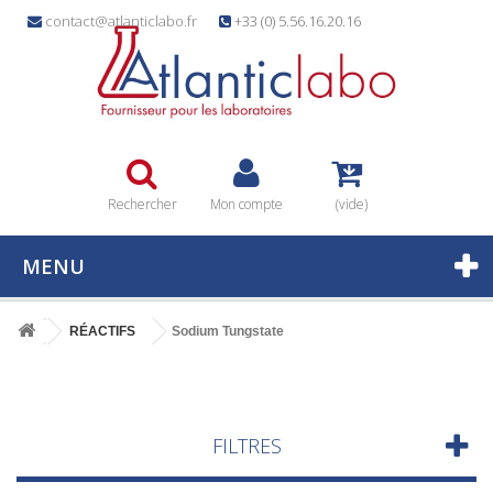
contact@atlanticlabo.fr
+33 (0) 5.56.16.20.16
Rechercher
Mon compte
(vide)
MENU
RÉACTIFS
Sodium Tungstate
FILTRES