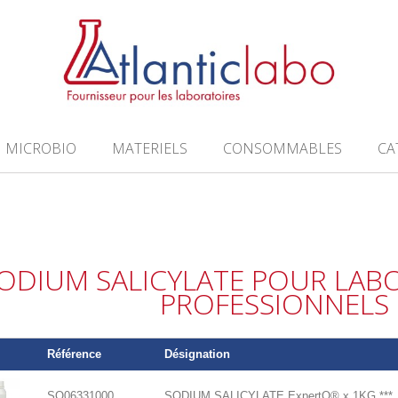
MICROBIO
MATERIELS
CONSOMMABLES
CA
ODIUM SALICYLATE POUR LAB
PROFESSIONNELS
Référence
Désignation
SO06331000
SODIUM SALICYLATE ExpertQ® x 1KG ***