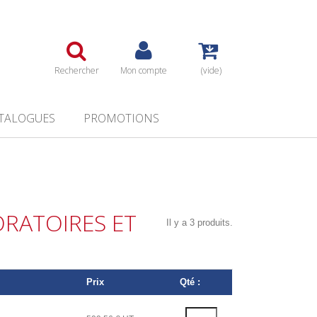
Rechercher
Mon compte
(vide)
TALOGUES
PROMOTIONS
ORATOIRES ET
Il y a 3 produits.
Prix
Qté :