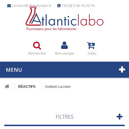
contact@atlanticlabo.fr
+33 (0) 5.56.16.20.16
Rechercher
Mon compte
(vide)
MENU
RÉACTIFS
Sodium Lactate
FILTRES