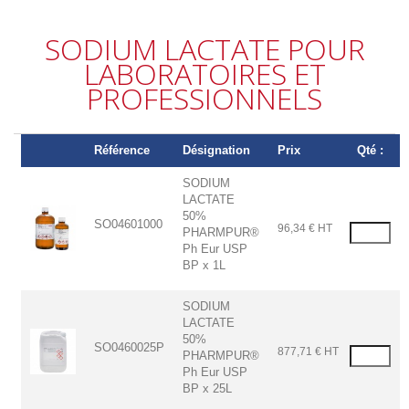
SODIUM LACTATE POUR
LABORATOIRES ET
PROFESSIONNELS
Référence
Désignation
Prix
Qté :
SODIUM
LACTATE
50%
SO04601000
96,34 € HT
PHARMPUR®
Ph Eur USP
BP x 1L
SODIUM
LACTATE
50%
SO0460025P
877,71 € HT
PHARMPUR®
Ph Eur USP
BP x 25L