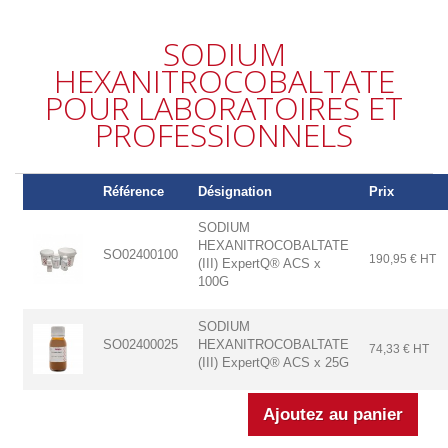
SODIUM
HEXANITROCOBALTATE
POUR LABORATOIRES ET
PROFESSIONNELS
Référence
Désignation
Prix
SODIUM
HEXANITROCOBALTATE
SO02400100
190,95 € HT
(III) ExpertQ® ACS x
100G
SODIUM
SO02400025
HEXANITROCOBALTATE
74,33 € HT
(III) ExpertQ® ACS x 25G