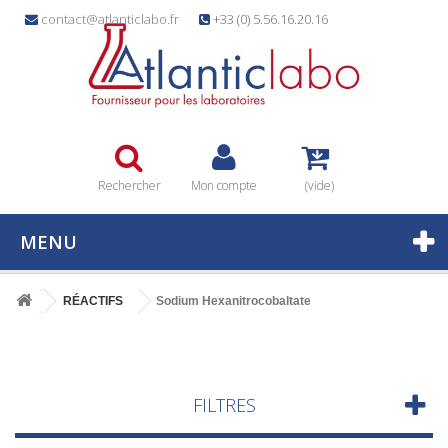
contact@atlanticlabo.fr
+33 (0) 5.56.16.20.16
Rechercher
Mon compte
(vide)
MENU
RÉACTIFS
Sodium Hexanitrocobaltate
FILTRES