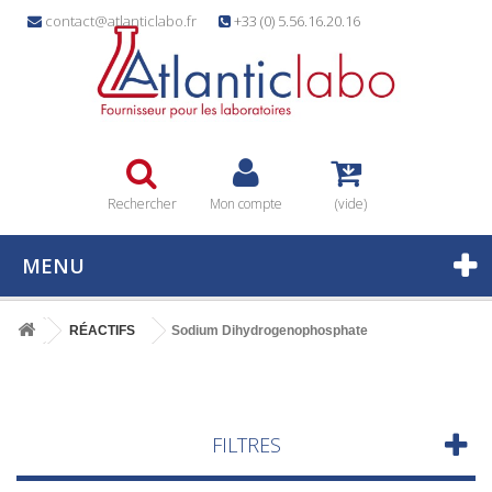
contact@atlanticlabo.fr
+33 (0) 5.56.16.20.16
Rechercher
Mon compte
(vide)
MENU
RÉACTIFS
Sodium Dihydrogenophosphate
FILTRES