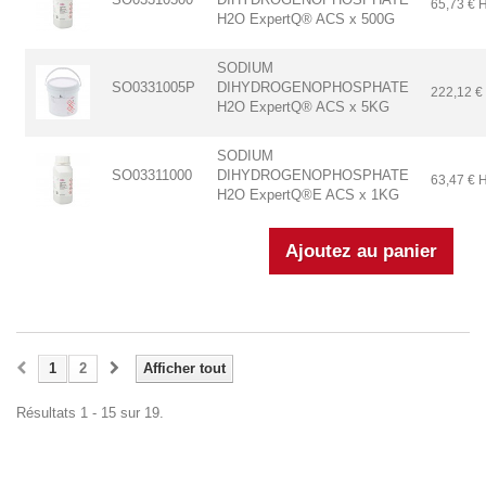
65,73 € 
H2O ExpertQ® ACS x 500G
SODIUM
SO0331005P
DIHYDROGENOPHOSPHATE
222,12 €
H2O ExpertQ® ACS x 5KG
SODIUM
SO03311000
DIHYDROGENOPHOSPHATE
63,47 € 
H2O ExpertQ®E ACS x 1KG
1
2
Afficher tout
Résultats 1 - 15 sur 19.