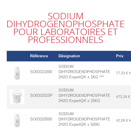
SODIUM
DIHYDROGENOPHOSPHATE
POUR LABORATOIRES ET
PROFESSIONNELS
Référence
Désignation
Prix
SODIUM
SO03321000
DIHYDROGENOPHOSPHATE
77,33 € 
2H2O ExpertQ® x 1KG ***
SODIUM
SO0332025P
DIHYDROGENOPHOSPHATE
472,26 €
2H2O ExpertQ® x 25KG
SODIUM
SO03320500
DIHYDROGENOPHOSPHATE
42,06 € 
2H2O ExpertQ® x 500G