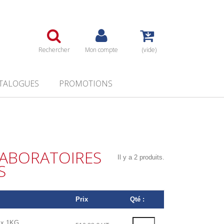
Rechercher
Mon compte
(vide)
TALOGUES
PROMOTIONS
ABORATOIRES
Il y a 2 produits.
S
Prix
Qté :
x 1KG