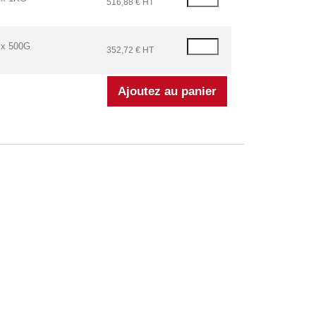
516,88 € HT
x 500G
352,72 € HT