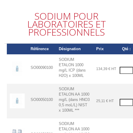
SODIUM POUR
LABORATOIRES ET
PROFESSIONNELS
Référence
Désignation
Prix
Qté :
SODIUM
ETALON 1000
SO00090100
134,39 € HT
mg/L ICP (dans
H2O) x 100ML
SODIUM
ETALON AA 1000
SO00050100
mg/L (dans HNO3
25,11 € HT
0,5 moL/L) NIST
x 100ML ***
SODIUM
ETALON AA 1000