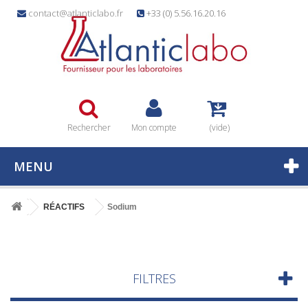
contact@atlanticlabo.fr
+33 (0) 5.56.16.20.16
Rechercher
Mon compte
(vide)
MENU
RÉACTIFS
Sodium
FILTRES