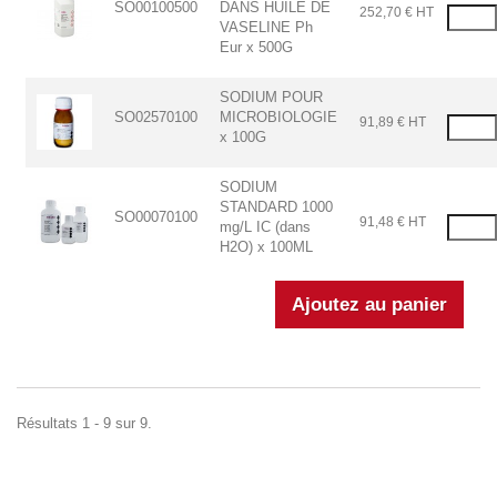
SO00100500
DANS HUILE DE
252,70 € HT
VASELINE Ph
Eur x 500G
SODIUM POUR
SO02570100
MICROBIOLOGIE
91,89 € HT
x 100G
SODIUM
STANDARD 1000
SO00070100
91,48 € HT
mg/L IC (dans
H2O) x 100ML
Résultats 1 - 9 sur 9.