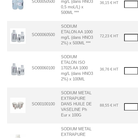
SO00050500
mg/L (dans HNO3
36,15 € HT
0,5 moL/L) x
500ML ***
SODIUM
ETALON AA 1000
SO00060500
72,23 € HT
mg/L (dans HNO3
2%) x 500ML ***
SODIUM
ETALON ISO
SO00060100
17025 AA 1000
36,76 € HT
mg/L (dans HNO3
2%) x 100ML
SODIUM METAL
EXTRAPURE
SO00100100
DANS HUILE DE
88,55 € HT
VASELINE Ph
Eur x 100G
SODIUM METAL
EXTRAPURE