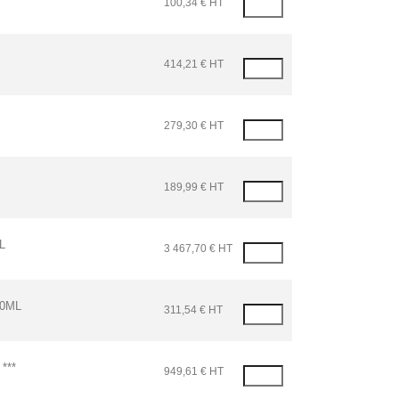
100,34 € HT
414,21 € HT
279,30 € HT
189,99 € HT
L
3 467,70 € HT
00ML
311,54 € HT
***
949,61 € HT