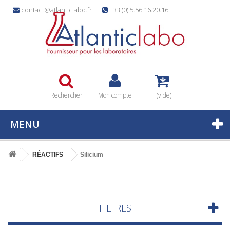
contact@atlanticlabo.fr
+33 (0) 5.56.16.20.16
Rechercher
Mon compte
(vide)
MENU
RÉACTIFS
Silicium
FILTRES