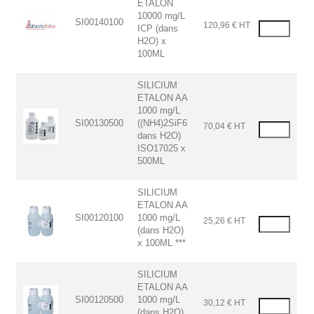
ETALON
10000 mg/L
SI00140100
120,96 € HT
ICP (dans
H2O) x
100ML
SILICIUM
ETALON AA
1000 mg/L
SI00130500
((NH4)2SiF6
70,04 € HT
dans H2O)
ISO17025 x
500ML
SILICIUM
ETALON AA
SI00120100
1000 mg/L
25,26 € HT
(dans H2O)
x 100ML ***
SILICIUM
ETALON AA
SI00120500
1000 mg/L
30,12 € HT
(dans H2O)