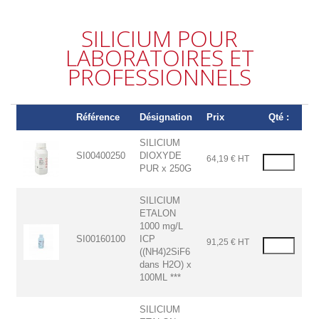
SILICIUM POUR
LABORATOIRES ET
PROFESSIONNELS
Référence
Désignation
Prix
Qté :
SILICIUM
SI00400250
DIOXYDE
64,19 € HT
PUR x 250G
SILICIUM
ETALON
1000 mg/L
SI00160100
ICP
91,25 € HT
((NH4)2SiF6
dans H2O) x
100ML ***
SILICIUM