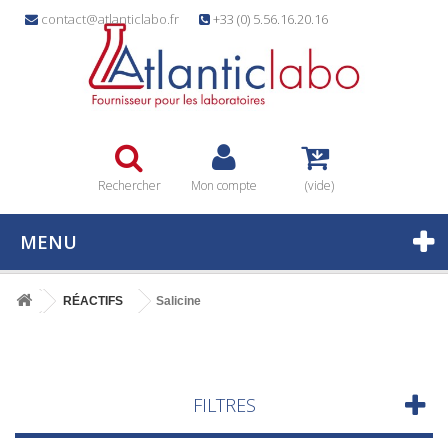
contact@atlanticlabo.fr
+33 (0) 5.56.16.20.16
Rechercher
Mon compte
(vide)
MENU
RÉACTIFS
Salicine
FILTRES