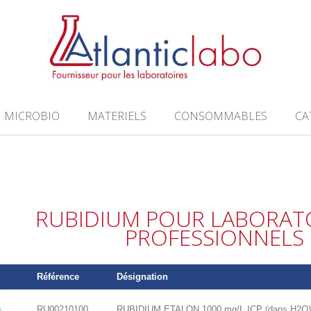
MICROBIO
MATERIELS
CONSOMMABLES
CA
RUBIDIUM POUR LABORATO
PROFESSIONNELS
Référence
Désignation
RU00210100
RUBIDIUM ETALON 1000 mg/L ICP (dans H2O)