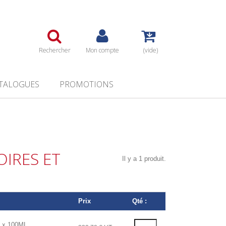
Rechercher
Mon compte
(vide)
TALOGUES
PROMOTIONS
IRES ET
Il y a 1 produit.
Prix
Qté :
 x 100ML