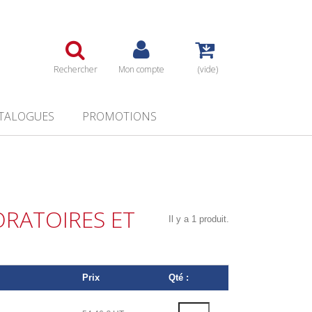
Rechercher
Mon compte
(vide)
TALOGUES
PROMOTIONS
ORATOIRES ET
Il y a 1 produit.
Prix
Qté :