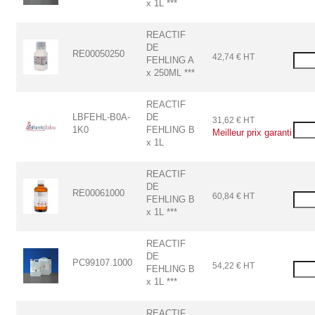
x 1L ***
REACTIF
DE
RE00050250
42,74 € HT
FEHLING A
x 250ML ***
REACTIF
LBFEHL-B0A-
DE
31,62 € HT
1K0
FEHLING B
Meilleur prix garanti
x 1L
REACTIF
DE
RE00061000
60,84 € HT
FEHLING B
x 1L ***
REACTIF
DE
PC99107.1000
54,22 € HT
FEHLING B
x 1L ***
REACTIF