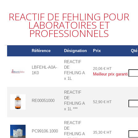
REACTIF DE FEHLING POUR
LABORATOIRES ET
PROFESSIONNELS
Référence
Désignation
Prix
Qté
REACTIF
LBFEHL-A0A-
DE
20,06 € HT
1K0
FEHLING A
Meilleur prix garanti
x 1L
REACTIF
DE
RE00051000
52,90 € HT
FEHLING A
x 1L ***
REACTIF
DE
PC99106.1000
35,30 € HT
FEHLING A