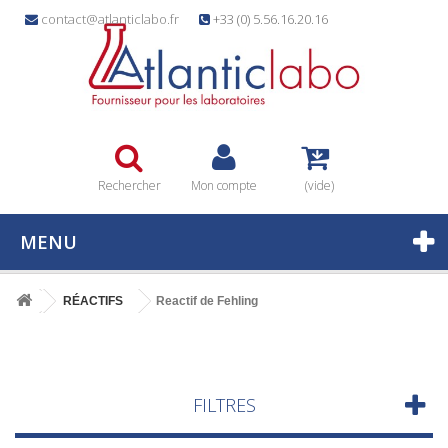
contact@atlanticlabo.fr
+33 (0) 5.56.16.20.16
Rechercher
Mon compte
(vide)
MENU
RÉACTIFS
Reactif de Fehling
FILTRES