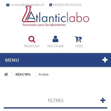
contact@atlanticlabo.fr
+33 (0) 5.56.16.20.16
Rechercher
Mon compte
(vide)
MENU
RÉACTIFS
Proline
FILTRES