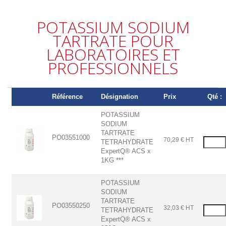
POTASSIUM SODIUM
TARTRATE POUR
LABORATOIRES ET
PROFESSIONNELS
Référence
Désignation
Prix
Qté :
POTASSIUM
SODIUM
TARTRATE
PO03551000
70,29 € HT
TETRAHYDRATE
ExpertQ® ACS x
1KG ***
POTASSIUM
SODIUM
TARTRATE
PO03550250
32,03 € HT
TETRAHYDRATE
ExpertQ® ACS x