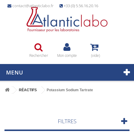
contact@atlanticlabo.fr
+33 (0) 5.56.16.20.16
Rechercher
Mon compte
(vide)
MENU
RÉACTIFS
Potassium Sodium Tartrate
FILTRES