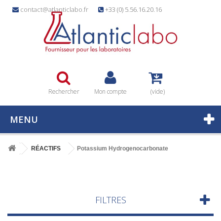
contact@atlanticlabo.fr
+33 (0) 5.56.16.20.16
Rechercher
Mon compte
(vide)
MENU
RÉACTIFS
Potassium Hydrogenocarbonate
FILTRES