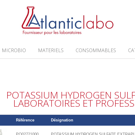
MICROBIO
MATERIELS
CONSOMMABLES
CA
POTASSIUM HYDROGEN SUL
LABORATOIRES ET PROFES
Référence
Désignation
PO02721000
POTASSIUM HYDROGEN SULFATE EXTRAPUR