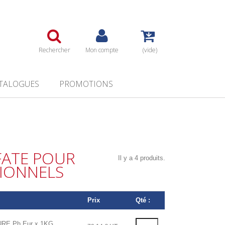
Rechercher
Mon compte
(vide)
TALOGUES
PROMOTIONS
FATE POUR
Il y a 4 produits.
SIONNELS
Prix
Qté :
E Ph Eur x 1KG