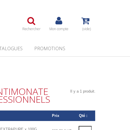
Rechercher
Mon compte
(vide)
TALOGUES
PROMOTIONS
NTIMONATE
Il y a 1 produit.
ESSIONNELS
Prix
Qté :
 EXTRAPURE x 100G