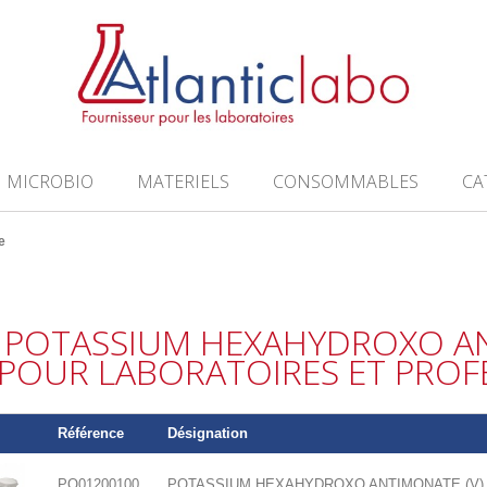
MICROBIO
MATERIELS
CONSOMMABLES
CA
e
POTASSIUM HEXAHYDROXO A
POUR LABORATOIRES ET PROF
Référence
Désignation
PO01200100
POTASSIUM HEXAHYDROXO ANTIMONATE (V)