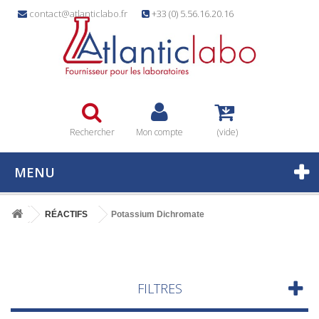
contact@atlanticlabo.fr
+33 (0) 5.56.16.20.16
Rechercher
Mon compte
(vide)
MENU
RÉACTIFS
Potassium Dichromate
FILTRES