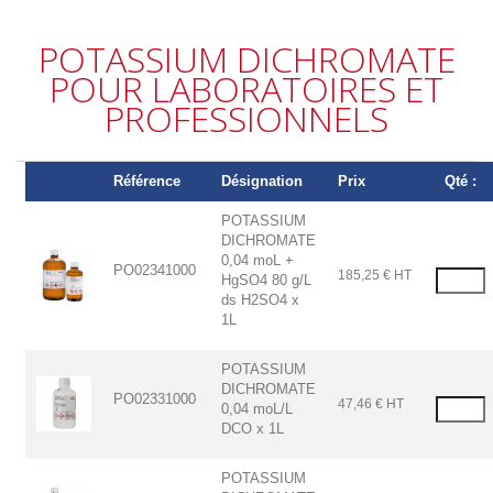
POTASSIUM DICHROMATE
POUR LABORATOIRES ET
PROFESSIONNELS
Référence
Désignation
Prix
Qté :
POTASSIUM
DICHROMATE
0,04 moL +
PO02341000
185,25 € HT
HgSO4 80 g/L
ds H2SO4 x
1L
POTASSIUM
DICHROMATE
PO02331000
47,46 € HT
0,04 moL/L
DCO x 1L
POTASSIUM