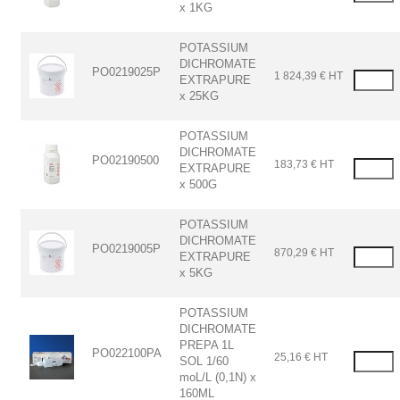
x 1KG
POTASSIUM
DICHROMATE
PO0219025P
1 824,39 € HT
EXTRAPURE
x 25KG
POTASSIUM
DICHROMATE
PO02190500
183,73 € HT
EXTRAPURE
x 500G
POTASSIUM
DICHROMATE
PO0219005P
870,29 € HT
EXTRAPURE
x 5KG
POTASSIUM
DICHROMATE
PREPA 1L
PO022100PA
25,16 € HT
SOL 1/60
moL/L (0,1N) x
160ML