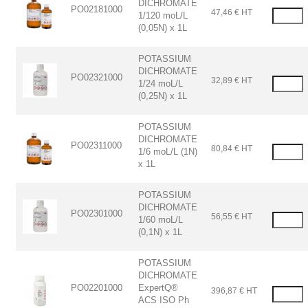
DICHROMATE
PO02181000
47,46 € HT
1/120 moL/L
(0,05N) x 1L
POTASSIUM
DICHROMATE
PO02321000
32,89 € HT
1/24 moL/L
(0,25N) x 1L
POTASSIUM
DICHROMATE
PO02311000
80,84 € HT
1/6 moL/L (1N)
x 1L
POTASSIUM
DICHROMATE
PO02301000
56,55 € HT
1/60 moL/L
(0,1N) x 1L
POTASSIUM
DICHROMATE
PO02201000
ExpertQ®
396,87 € HT
ACS ISO Ph