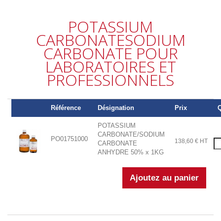
POTASSIUM
CARBONATESODIUM
CARBONATE POUR
LABORATOIRES ET
PROFESSIONNELS
Référence
Désignation
Prix
Q
POTASSIUM
CARBONATE/SODIUM
PO01751000
138,60 € HT
CARBONATE
ANHYDRE 50% x 1KG