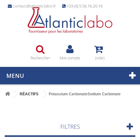
contact@atlanticlabo.fr
+33 (0) 5.56.16.20.16
Rechercher
Mon compte
(vide)
MENU
RÉACTIFS
Potassium CarbonateSodium Carbonate
FILTRES