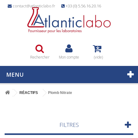
contact@atlanticlabo.fr
+33 (0) 5.56.16.20.16
Rechercher
Mon compte
(vide)
MENU
RÉACTIFS
Plomb Nitrate
FILTRES