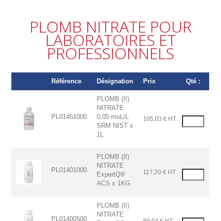
PLOMB NITRATE POUR
LABORATOIRES ET
PROFESSIONNELS
Référence
Désignation
Prix
Qté :
PLOMB (II)
NITRATE
PL01451000
0,05 moL/L
105,03 € HT
SRM NIST x
1L
PLOMB (II)
NITRATE
PL01401000
117,20 € HT
ExpertQ®
ACS x 1KG
PLOMB (II)
NITRATE
PL01400500