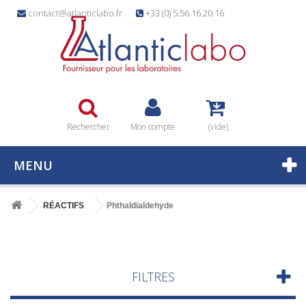
contact@atlanticlabo.fr
+33 (0) 5.56.16.20.16
Rechercher
Mon compte
(vide)
MENU
RÉACTIFS
Phthaldialdehyde
FILTRES