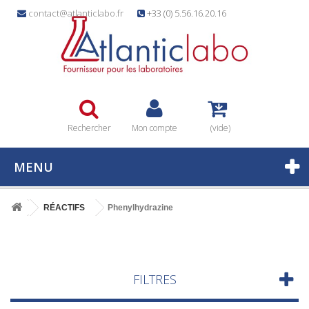
contact@atlanticlabo.fr
+33 (0) 5.56.16.20.16
Rechercher
Mon compte
(vide)
MENU
RÉACTIFS
Phenylhydrazine
FILTRES