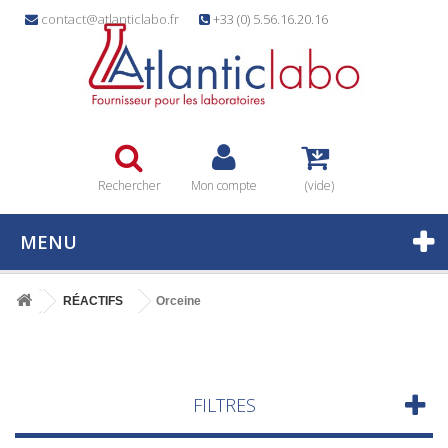
contact@atlanticlabo.fr
+33 (0) 5.56.16.20.16
Rechercher
Mon compte
(vide)
MENU
RÉACTIFS
Orceine
FILTRES