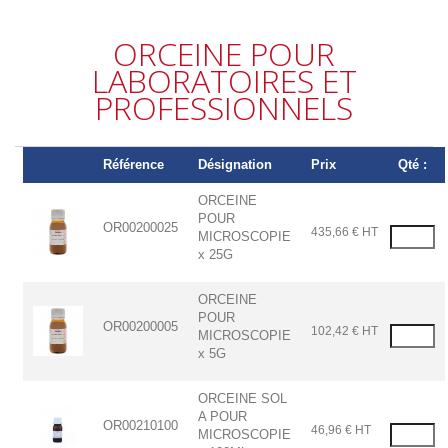
ORCEINE POUR
LABORATOIRES ET
PROFESSIONNELS
Référence
Désignation
Prix
Qté :
ORCEINE
POUR
OR00200025
435,66 € HT
MICROSCOPIE
x 25G
ORCEINE
POUR
OR00200005
102,42 € HT
MICROSCOPIE
x 5G
ORCEINE SOL
A POUR
OR00210100
46,96 € HT
MICROSCOPIE