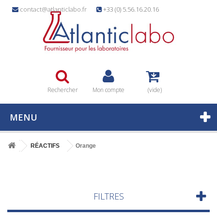
contact@atlanticlabo.fr
+33 (0) 5.56.16.20.16
Rechercher
Mon compte
(vide)
MENU
RÉACTIFS
Orange
FILTRES