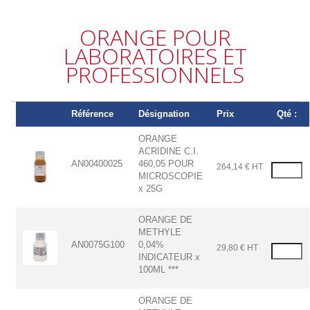
ORANGE POUR
LABORATOIRES ET
PROFESSIONNELS
Référence
Désignation
Prix
Qté :
ORANGE
ACRIDINE C.I.
AN00400025
460,05 POUR
264,14 € HT
MICROSCOPIE
x 25G
ORANGE DE
METHYLE
AN0075G100
0,04%
29,80 € HT
INDICATEUR x
100ML ***
ORANGE DE