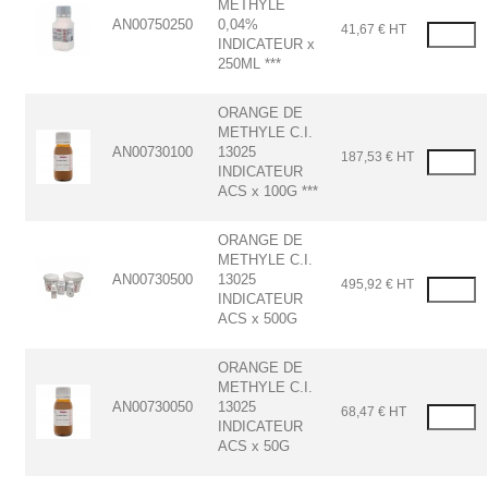
METHYLE
AN00750250
0,04%
41,67 € HT
INDICATEUR x
250ML ***
ORANGE DE
METHYLE C.I.
AN00730100
13025
187,53 € HT
INDICATEUR
ACS x 100G ***
ORANGE DE
METHYLE C.I.
AN00730500
13025
495,92 € HT
INDICATEUR
ACS x 500G
ORANGE DE
METHYLE C.I.
AN00730050
13025
68,47 € HT
INDICATEUR
ACS x 50G