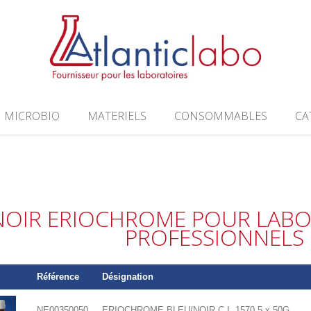
MICROBIO
MATERIELS
CONSOMMABLES
CA
NOIR ERIOCHROME POUR LABO
PROFESSIONNELS
Référence
Désignation
NE00350050
ERIOCHROME BLEU/NOIR C.I. 1570,5 x 50G