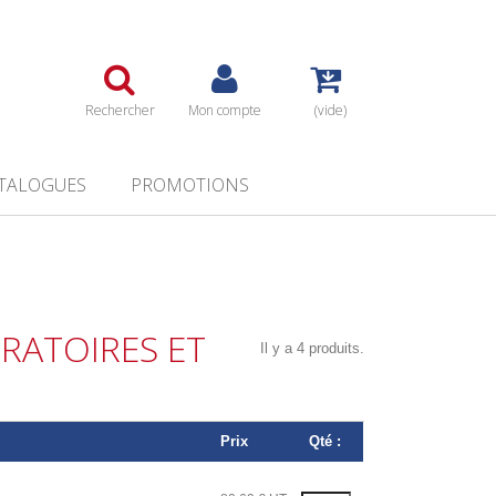
Rechercher
Mon compte
(vide)
TALOGUES
PROMOTIONS
RATOIRES ET
Il y a 4 produits.
Prix
Qté :