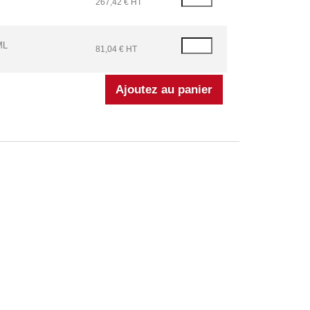
267,42 € HT
ML
81,04 € HT