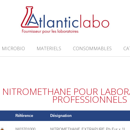
MICROBIO
MATERIELS
CONSOMMABLES
CA
NITROMETHANE POUR LABORA
PROFESSIONNELS
Référence
Désignation
NI03701000
NITROMETHANE EXTRAPURE Ph Eur x 1L