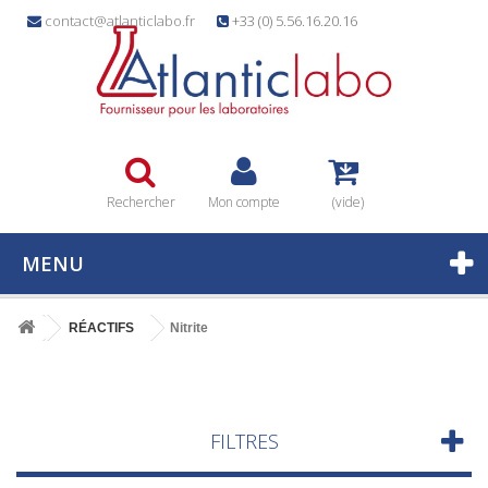
contact@atlanticlabo.fr
+33 (0) 5.56.16.20.16
Rechercher
Mon compte
(vide)
MENU
RÉACTIFS
Nitrite
FILTRES