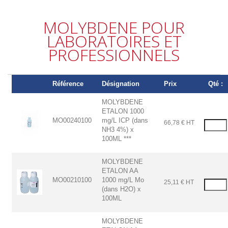
MOLYBDENE POUR
LABORATOIRES ET
PROFESSIONNELS
Référence
Désignation
Prix
Qté :
MOLYBDENE
ETALON 1000
MO00240100
mg/L ICP (dans
66,78 € HT
NH3 4%) x
100ML ***
MOLYBDENE
ETALON AA
MO00210100
1000 mg/L Mo
25,11 € HT
(dans H2O) x
100ML
MOLYBDENE