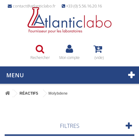
contact@atlanticlabo.fr
+33 (0) 5.56.16.20.16
Rechercher
Mon compte
(vide)
MENU
RÉACTIFS
Molybdene
FILTRES