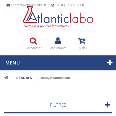
contact@atlanticlabo.fr
+33 (0) 5.56.16.20.16
Rechercher
Mon compte
(vide)
MENU
RÉACTIFS
Methyle Ammonium
FILTRES